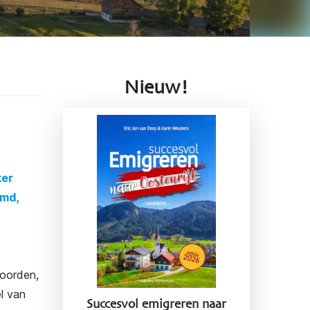
Nieuw!
ker
emd,
roorden,
l van
Succesvol emigreren naar