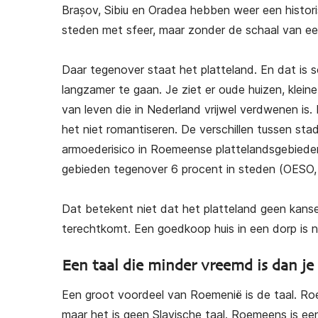
Succesvol Emigreren naar
Succesvol emigreren 
Brașov, Sibiu en Oradea hebben weer een histori
Spanje
steden met sfeer, maar zonder de schaal van ee
€
25,00
€
25,00
(gratis verzendi
Daar tegenover staat het platteland. En dat is s
(gratis verzending)
langzamer te gaan. Je ziet er oude huizen, kle
van leven die in Nederland vrijwel verdwenen is. 
het niet romantiseren. De verschillen tussen st
armoederisico in Roemeense plattelandsgebieden 
gebieden tegenover 6 procent in steden (OESO,
Dat betekent niet dat het platteland geen kanse
terechtkomt. Een goedkoop huis in een dorp is n
Een taal die minder vreemd is dan je
Een groot voordeel van Roemenië is de taal. Ro
maar het is geen Slavische taal. Roemeens is ee