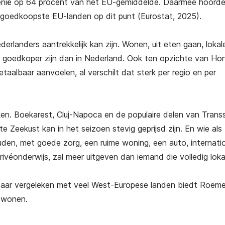
menië op 64 procent van het EU-gemiddelde. Daarmee hoord
 goedkoopste EU-landen op dit punt (Eurostat, 2025).
rlanders aantrekkelijk kan zijn. Wonen, uit eten gaan, lokal
 goedkoper zijn dan in Nederland. Ook ten opzichte van Hon
albaar aanvoelen, al verschilt dat sterk per regio en per
en. Boekarest, Cluj-Napoca en de populaire delen van Trans
 Zeekust kan in het seizoen stevig geprijsd zijn. En wie als
den, met goede zorg, een ruime woning, een auto, internati
ivéonderwijs, zal meer uitgeven dan iemand die volledig lokaa
 Maar vergeleken met veel West-Europese landen biedt Roem
n wonen.