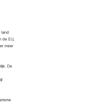
 land
n de EU,
der meer
ijk. De
jl
oerisme