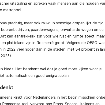
naar Italië
Succesvol emigreren naar
Su
scher uitstraling en spreken vaak mensen aan die houden va
Griekenland
n metropool.
€
25,00
ng)
oms prachtig, maar ook rauw. In sommige dorpen lijkt de tijd
(gratis verzending)
ine boerenbedrijven, paardenwagens, onverharde wegen en ee
Dat kan aantrekkelijk zijn voor wie rust en ruimte zoekt, maa
ad en platteland zijn in Roemenië groot. Volgens de OESO wa
in 2022 veel hoger dan in de steden, met 34 procent in land
 2025).
n biedt. Het betekent wel dat je goed moet kijken waar je
iet automatisch een goed emigratieplan.
 denkt
emeens klinkt voor Nederlanders in het begin misschien onb
n Romaanse taal, verwant aan Frans, Spaans, Italiaans en