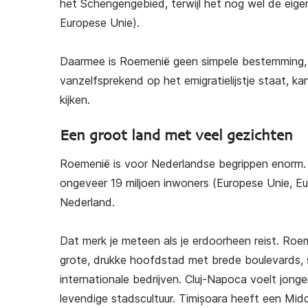
het Schengengebied, terwijl het nog wel de eig
Europese Unie).
Daarmee is Roemenië geen simpele bestemming, m
vanzelfsprekend op het emigratielijstje staat, k
kijken.
Een groot land met veel gezichten
Roemenië is voor Nederlandse begrippen enorm. H
ongeveer 19 miljoen inwoners (Europese Unie, Eur
Nederland.
Dat merk je meteen als je erdoorheen reist. Roem
grote, drukke hoofdstad met brede boulevards, st
internationale bedrijven. Cluj-Napoca voelt jong
levendige stadscultuur. Timișoara heeft een Midd