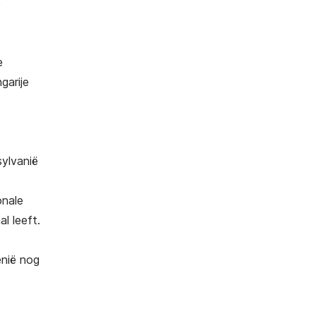
e
e
garije
sylvanië
onale
l leeft.
enië nog