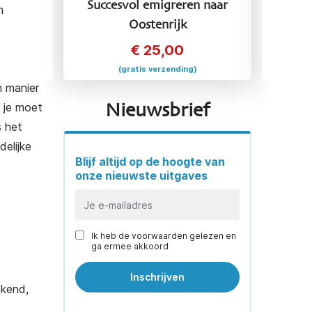
ccesvol emigreren naar
Succesvol emigreren n
n
Oostenrijk
Frankrijk
€
25,00
€
25,00
(gratis verzending)
(gratis verzending)
n manier
r je moet
Nieuwsbrief
s het
elijke
Blijf altijd op de hoogte van
onze nieuwste uitgaves
Ik heb de voorwaarden gelezen en
ga ermee akkoord
ekend,