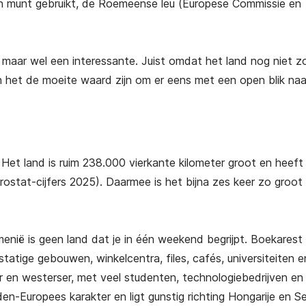
en munt gebruikt, de Roemeense leu (Europese Commissie en
aar wel een interessante. Juist omdat het land nog niet z
an het de moeite waard zijn om er eens met een open blik naa
et land is ruim 238.000 vierkante kilometer groot en heeft
ostat-cijfers 2025). Daarmee is het bijna zes keer zo groot 
enië is geen land dat je in één weekend begrijpt. Boekarest 
atige gebouwen, winkelcentra, files, cafés, universiteiten e
er en westerser, met veel studenten, technologiebedrijven en
en-Europees karakter en ligt gunstig richting Hongarije en Se