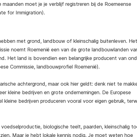
ie maanden moet je je verblijf registreren bij de Roemeense
te for Immigration).
hebben met grond, landbouw of kleinschalig buitenleven. Het
missie noemt Roemenië een van de grote landbouwlanden va
d. Het land is bovendien een belangrijke producent van on
pese Commissie, landbouwprofiel Roemenië).
arische achtergrond, maar ook hier geldt: denk niet te makkel
er kleine bedrijven en grote ondernemingen. De Europese
 kleine bedrijven produceren vooral voor eigen gebruik, terwi
voedselproductie, biologische teelt, paarden, kleinschalig t
zien. Maar je hebt lokale kennis nodig. Je moet weten hoe