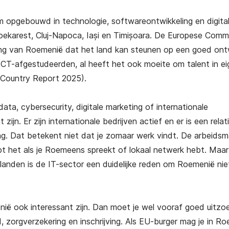
m opgebouwd in technologie, softwareontwikkeling en digita
 Boekarest, Cluj-Napoca, Iași en Timișoara. De Europese Comm
keling van Roemenië dat het land kan steunen op een goed ont
 ICT-afgestudeerden, al heeft het ook moeite om talent in ei
 Country Report 2025).
ata, cybersecurity, digitale marketing of internationale
jn. Er zijn internationale bedrijven actief en er is een relat
ng. Dat betekent niet dat je zomaar werk vindt. De arbeidsma
pt het als je Roemeens spreekt of lokaal netwerk hebt. Maar
nden is de IT-sector een duidelijke reden om Roemenië nie
ë ook interessant zijn. Dan moet je wel vooraf goed uitzo
d, zorgverzekering en inschrijving. Als EU-burger mag je in R