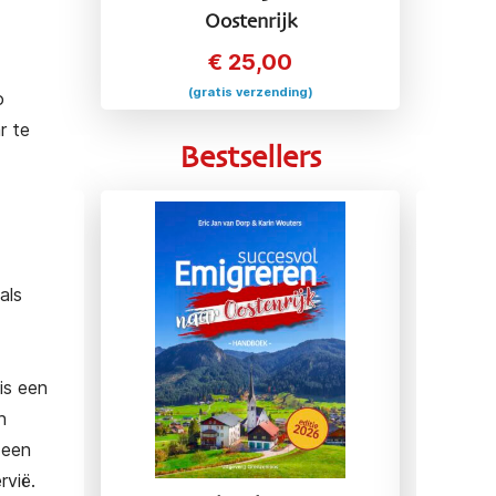
Oostenrijk
€
25,00
(gratis verzending)
o
r te
Bestsellers
als
is een
n
 een
rvië.