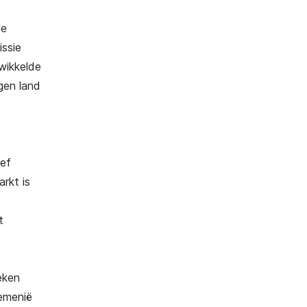
le
issie
wikkelde
gen land
ief
rkt is
t
eken
oemenië