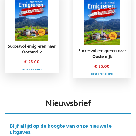
Succesvol emigreren naar
Succesvol emigreren naar
Succesvol emigreren naar
Oostenrijk
Griekenland
Oostenrijk
€
25,00
€
25,00
€
25,00
(gratis verzending)
(gratis verzending)
(gratis verzending)
Nieuwsbrief
Blijf altijd op de hoogte van onze nieuwste
uitgaves