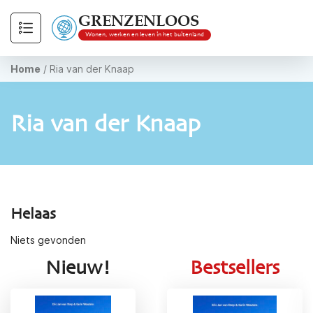
GRENZENLOOS
Wonen, werken en leven in het buitenland
Home
/
Ria van der Knaap
Ria van der Knaap
Helaas
Niets gevonden
Nieuw!
Bestsellers