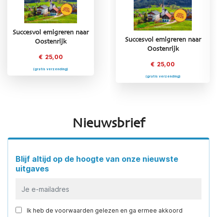
Succesvol emigreren naar
Succesvol emigreren naar
Succesvol emigreren naar
Oostenrijk
Griekenland
Oostenrijk
€
25,00
€
25,00
€
25,00
(gratis verzending)
(gratis verzending)
(gratis verzending)
Nieuwsbrief
Blijf altijd op de hoogte van onze nieuwste
uitgaves
Ik heb de voorwaarden gelezen en ga ermee akkoord