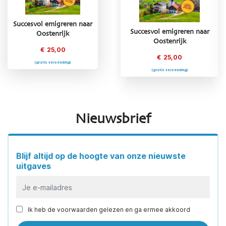
Succesvol emigreren naar
Succesvol emigreren naar
Succesvol emigreren naar
Oostenrijk
Griekenland
Oostenrijk
€
25,00
€
25,00
€
25,00
(gratis verzending)
(gratis verzending)
(gratis verzending)
Nieuwsbrief
Blijf altijd op de hoogte van onze nieuwste
uitgaves
Ik heb de voorwaarden gelezen en ga ermee akkoord