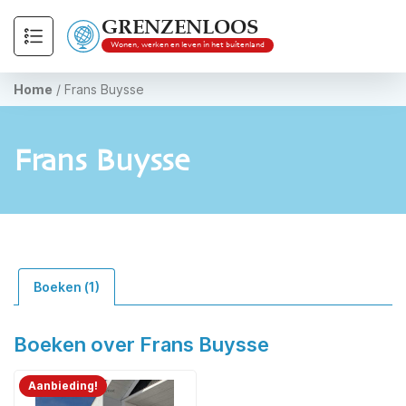
GRENZENLOOS
Wonen, werken en leven in het buitenland
Home
/
Frans Buysse
Frans Buysse
Boeken (1)
Boeken over Frans Buysse
Aanbieding!